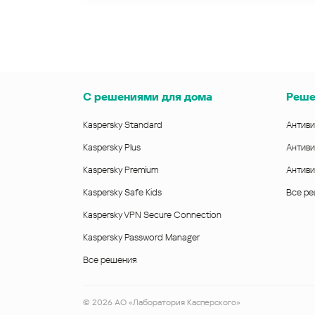
С решениями для дома
Реше
Kaspersky Standard
Антиви
Kaspersky Plus
Антиви
Kaspersky Premium
Антиви
Kaspersky Safe Kids
Все р
Kaspersky VPN Secure Connection
Kaspersky Password Manager
Все решения
©
2026
АО «Лаборатория Касперского»