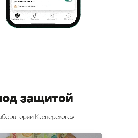
под защитой
аборатории Касперского».