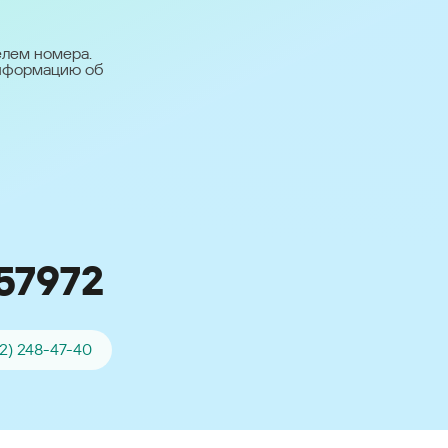
台灣 (Taiwan)
日本語 (Japan)
елем номера.
информацию об
Для всех других
стран
Глобальная версия
57972
42) 248-47-40