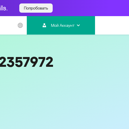
ls.
Попробовать
Азиатско-
Тихоокеанский
Мой Аккаунт
регион
Australia
India
22357972
Indonesia (Bahasa)
Malaysia - English
Malaysia - Bahasa Melayu
New Zealand
Việt Nam
ไทย (Thailand)
한국 (Korea)
中国 (China)
香港特別行政區 (Hong Kong SAR)