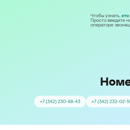
Ближний Восток
Чтобы узнать,
кто
Просто введите н
Middle East (English)
операторе звонящ
الشرق الأوسط (Arabic)
Номе
+7 (342) 230-88-43
+7 (342) 232-02-5