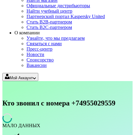
Найти магазин
Официальные дистрибьюторы
Найти учебный центр
Партнерский портал Kaspersky United
Стать B2B-партнером
Стать B2C-партнером
О компании
Узнайте, что мы предлагаем
Связаться с нами
Пресс-центр
Новости
Спонсорство
Вакансии
Мой Аккаунт
Для
дома
My
Kaspersky
Продлите
Кто звонил с номера +74955029559
вашу
лицензию
Скачать
Поддерж
для
Дома
МАЛО ДАННЫХ
Для
бизнеса