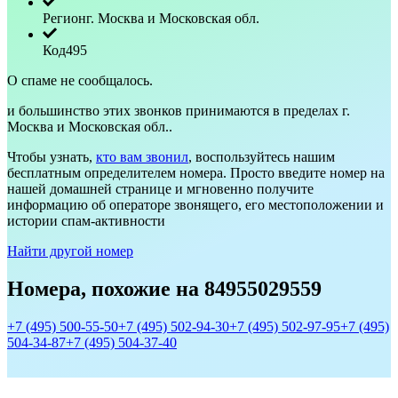
KSOS
Регион
г. Москва и Московская обл.
portal
Kaspersky
Business
Код
495
Hub
Продлите
вашу
О спаме не сообщалось.
лицензию
Поддержка
для
и большинство этих звонков принимаются в пределах г.
Бизнеса
Москва и Московская обл..
Чтобы узнать,
кто вам звонил
, воспользуйтесь нашим
бесплатным определителем номера. Просто введите номер на
нашей домашней странице и мгновенно получите
информацию об операторе звонящего, его местоположении и
истории спам-активности
Найти другой номер
Номера, похожие на 84955029559
+7 (495) 500-55-50
+7 (495) 502-94-30
+7 (495) 502-97-95
+7 (495)
504-34-87
+7 (495) 504-37-40