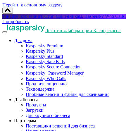
Перейти к основному разделу
Узнайте, кто звонит. Стоп мошенникам. Kaspersky Who Calls.
Попробовать
Логотип «Лаборатории Касперского»
Для дома
Kaspersky Premium
Kaspersky Plus
Kaspersky Standard
Kaspersky Safe Kids
Kaspersky Secure Connection
Kaspersky Password Manager
Kaspersky Who Calls
Продлить лицензию
Техподдержка
Пробные версии и файлы для скачивания
Для бизнеса
Продукты
Загрузки
Для крупного бизнеса
Партнерам
Поставщики решений для бизнеса