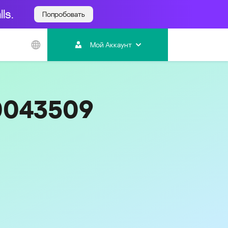
ls.
Попробовать
Азиатско-
Тихоокеанский
Мой Аккаунт
регион
Australia
India
0043509
Indonesia (Bahasa)
Malaysia - English
Malaysia - Bahasa Melayu
New Zealand
Việt Nam
ไทย (Thailand)
한국 (Korea)
中国 (China)
香港特別行政區 (Hong Kong SAR)