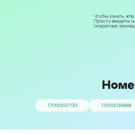
Ближний Восток
Чтобы узнать,
кто
Просто введите н
Middle East (English)
операторе звонящ
الشرق الأوسط (Arabic)
Номе
77000037733
77000038888