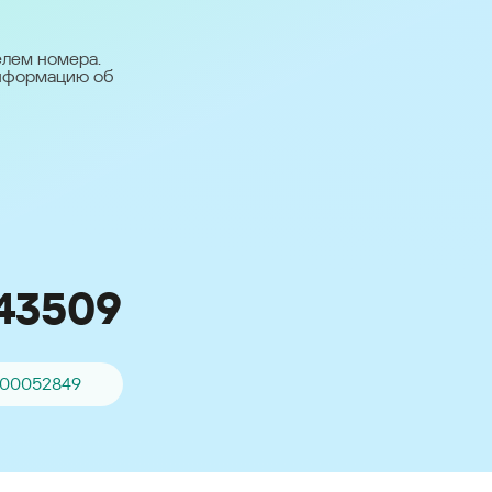
台灣 (Taiwan)
日本語 (Japan)
елем номера.
информацию об
Для всех других
стран
Глобальная версия
43509
000052849