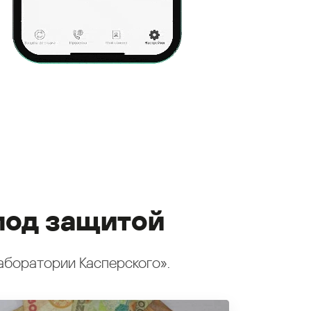
под защитой
аборатории Касперского».