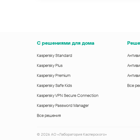
С решениями для дома
Реше
Kaspersky Standard
Антиви
Kaspersky Plus
Антиви
Kaspersky Premium
Антиви
Kaspersky Safe Kids
Все р
Kaspersky VPN Secure Connection
Kaspersky Password Manager
Все решения
©
2026
АО «Лаборатория Касперского»