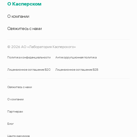
О Касперском
О компании
Свяжитесь с нами
©
2026
АО «Лаборатория Касперского»
Политика конфиденциальности
Антикоррупционная политика
Лицензионное соглашение B2C
Лицензионное соглашение B2B
Свяжитесь с нами
О компании
Партнерам
Блог
Центр ресурсов