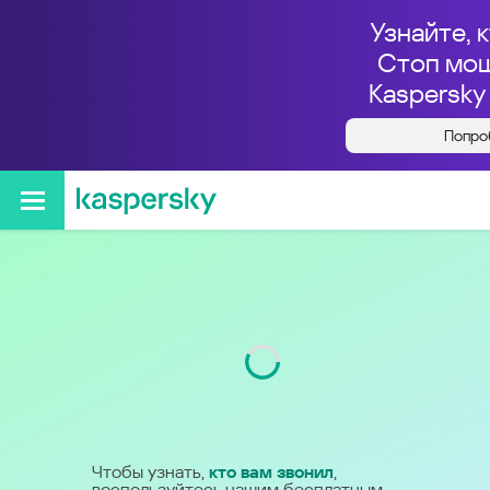
Узнайте, к
Стоп мош
Kaspersky 
Кто звонил с номера
Попро
77000129083
Код
700
Чтобы узнать,
кто вам звонил
,
воспользуйтесь нашим бесплатным