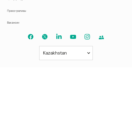
Пресс-релизы
Вакансии
Kazakhstan
Северная и Южная Америки
América Latina
Brasil
United States
Canada - English
Canada - Français