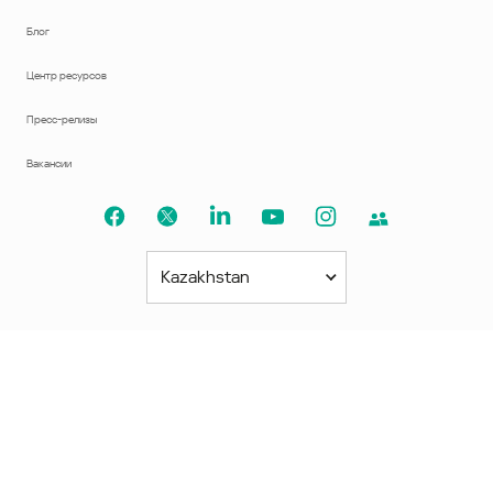
Блог
Центр ресурсов
Пресс-релизы
Вакансии
Kazakhstan
Северная и Южная Америки
América Latina
Brasil