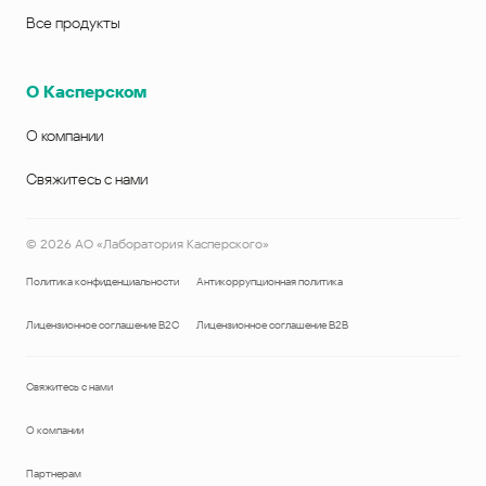
Все продукты
О Касперском
О компании
Свяжитесь с нами
©
2026
АО «Лаборатория Касперского»
Политика конфиденциальности
Антикоррупционная политика
Лицензионное соглашение B2C
Лицензионное соглашение B2B
Свяжитесь с нами
О компании
Партнерам