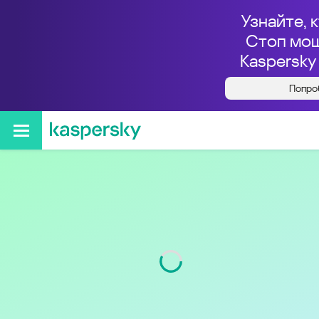
Узнайте, к
Стоп мош
Kaspersky 
Кто звонил с номера
Попро
12163331810
Регион
Ohio
Код
216